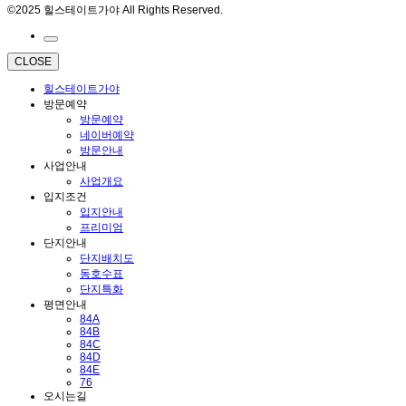
©2025 힐스테이트가야 All Rights Reserved.
CLOSE
힐스테이트가야
방문예약
방문예약
네이버예약
방문안내
사업안내
사업개요
입지조건
입지안내
프리미엄
단지안내
단지배치도
동호수표
단지특화
평면안내
84A
84B
84C
84D
84E
76
오시는길