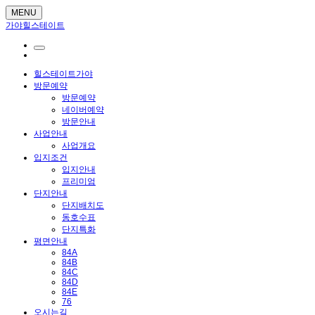
MENU
가야힐스테이트
힐스테이트가야
방문예약
방문예약
네이버예약
방문안내
사업안내
사업개요
입지조건
입지안내
프리미엄
단지안내
단지배치도
동호수표
단지특화
평면안내
84A
84B
84C
84D
84E
76
오시는길