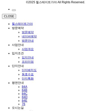
©2025 힐스테이트가야 All Rights Reserved.
CLOSE
힐스테이트가야
방문예약
방문예약
네이버예약
방문안내
사업안내
사업개요
입지조건
입지안내
프리미엄
단지안내
단지배치도
동호수표
단지특화
평면안내
84A
84B
84C
84D
84E
76
오시는길