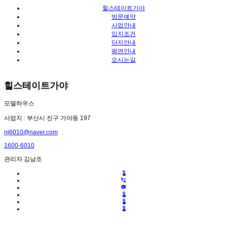
힐스테이트가야
방문예약
사업안내
입지조건
단지안내
평면안내
오시는길
힐스테이트가야
모델하우스
사업지 : 부산시 진구 가야동 197
nj6010@naver.com
1600-6010
관리자 김남조