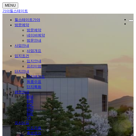
MENU
가야힐스테이트
힐스테이트가야
방문예약
방문예약
네이버예약
방문안내
사업안내
사업개요
입지조건
입지안내
프리미엄
단지안내
단지배치도
동호수표
단지특화
평면안내
84A
84B
84C
84D
84E
76
오시는길
보도자료
홍보영상