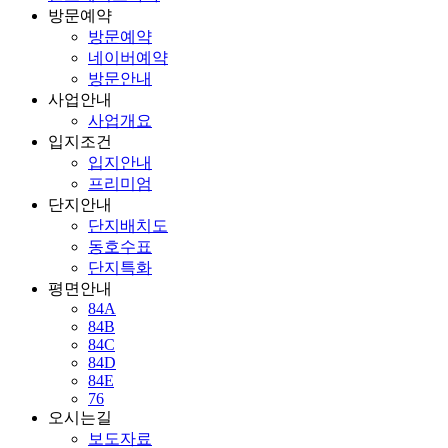
방문예약
방문예약
네이버예약
방문안내
사업안내
사업개요
입지조건
입지안내
프리미엄
단지안내
단지배치도
동호수표
단지특화
평면안내
84A
84B
84C
84D
84E
76
오시는길
보도자료