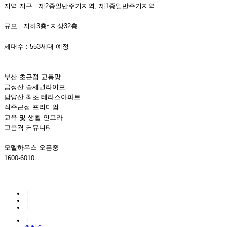
지역 지구 : 제2종일반주거지역, 제1종일반주거지역
규모 : 지하3층~지상32층
세대수 : 553세대 예정
부산 초근접 교통망
금정산 숲세권라이프
남양산 최초 테라스아파트
직주근접 프리미엄
교육 및 생활 인프라
고품격 커뮤니티
모델하우스 오픈중
1600-6010