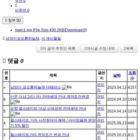
추천 0
비추천 0
첨부 [
1
]
main1.jpg
[File Size:430.2KB/Download:0]
남양산코오롱하늘채
,
이 게시물을
이 글의 추천인 목록
게시글 수정 내역
목록
댓글
0
번
글쓴
조회
제목
날짜
호
이
수
관리
남양산 코오롱하늘채 더테라스
»
2023.04.12
4157
자
신문 더샵그리니티 잔여세대 안내 계약조건변경
관리
6
2024.04.10
1044
자
포항 힐스테이트 더샵 상생공원 잔여세대 안내
관리
5
2024.04.14
1074
자
힐스테이트 가야 사전청약자 혜택 / 아이맘플랜 분양
관리
4
2025.09.23
496
가 5% 할인
자
관리
힐스테이트가야 계약조건 변경 안내
3
2025.10.21
811
자