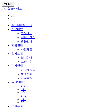
MENU
가야힐스테이트
힐스테이트가야
방문예약
방문예약
네이버예약
방문안내
사업안내
사업개요
입지조건
입지안내
프리미엄
단지안내
단지배치도
동호수표
단지특화
평면안내
84A
84B
84C
84D
84E
76
오시는길