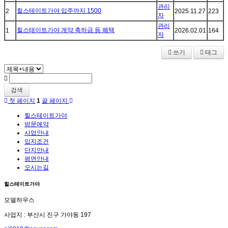
관리
힐스테이트가야 입주까지 1500
2
2025.11.27
223
자
관리
힐스테이트가야 계약 축하금 등 혜택
1
2026.02.01
164
자
쓰기
태그
검색
첫 페이지
1
끝 페이지
힐스테이트가야
방문예약
사업안내
입지조건
단지안내
평면안내
오시는길
힐스테이트가야
모델하우스
사업지 : 부산시 진구 가야동 197